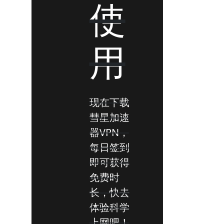
使
用
现在下载
彗星加速
器VPN，
每日签到
即可获得
免费时
长，快去
体验科学
上网吧！