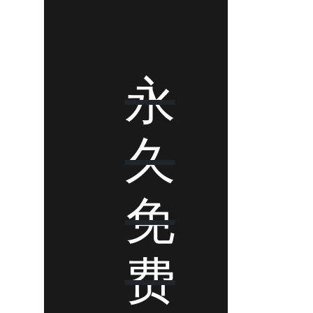
永
久
免
费